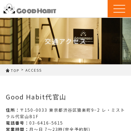
t
o
g
g
l
e
n
a
交通アクセス
v
i
g
a
t
i
o
>
ACCESS
TOP
n
Good Habit代官山
住所：
〒150-0033 東京都渋谷区猿楽町9−2 レ・ミスト
ラル代官山B1F
電話番号：
03-6416-5615
営業時間：
月〜日 7〜23時(完全予約制)