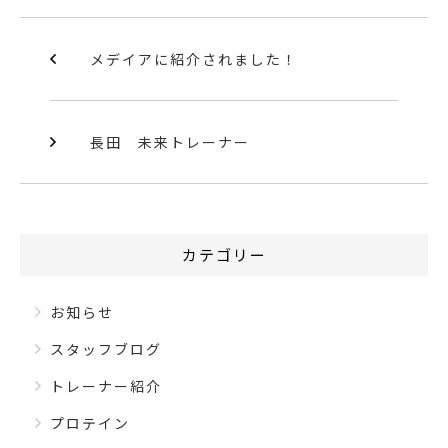
c
i
n
e
t
e
メデイアに紹介されました！
b
t
o
e
長田 未来トレーナー
o
r
k
カテゴリー
お知らせ
スタッフブログ
トレーナー紹介
プロテイン