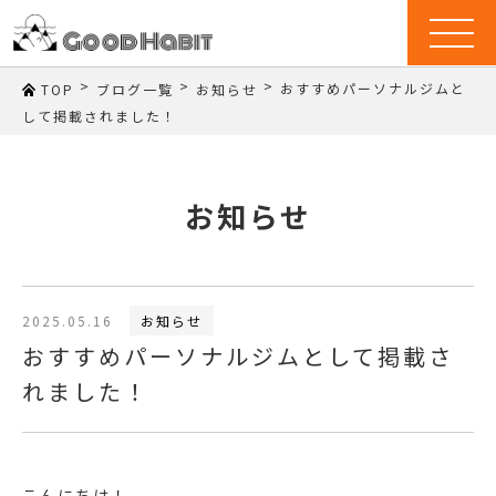
t
o
g
g
>
>
>
おすすめパーソナルジムと
TOP
ブログ一覧
お知らせ
l
e
して掲載されました！
n
a
v
i
g
お知らせ
a
t
i
o
n
2025.05.16
お知らせ
おすすめパーソナルジムとして掲載さ
れました！
こんにちは！