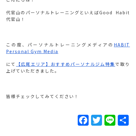
代官山のパーソナルトレーニングといえばGood Habit
代官山！
この度、パーソナルトレーニングメディアの
HABIT
Personal Gym Media
にて
【広尾エリア】おすすめパーソナルジム特集
で取り
上げていただきました。
皆様チェックしてみてください！
F
T
L
共
a
w
i
有