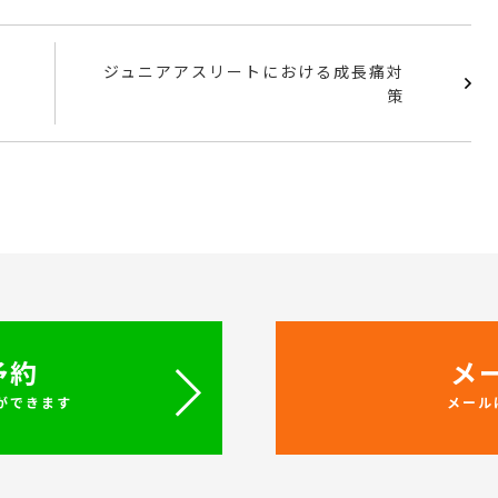
c
i
n
e
t
e
ジュニアアスリートにおける成長痛対
策
b
t
o
e
o
r
k
予約
メ
クができます
メール