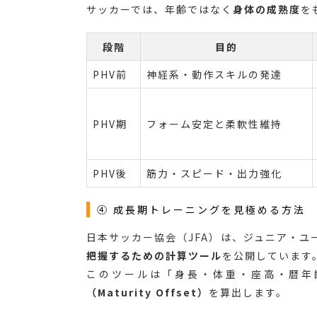
サッカーでは、年齢ではなく
身体の成熟度
を
段階
目的
PHV前
神経系・動作スキルの発達
PHV期
フォーム安定と柔軟性維持
PHV後
筋力・スピード・出力強化
④ 成長期トレーニングを見極める方法
日本サッカー協会（JFA）は、ジュニア・ユ
把握するための計算ツール
を公開しています
このツールは「身長・体重・座高・暦年
（Maturity Offset）
を算出します。