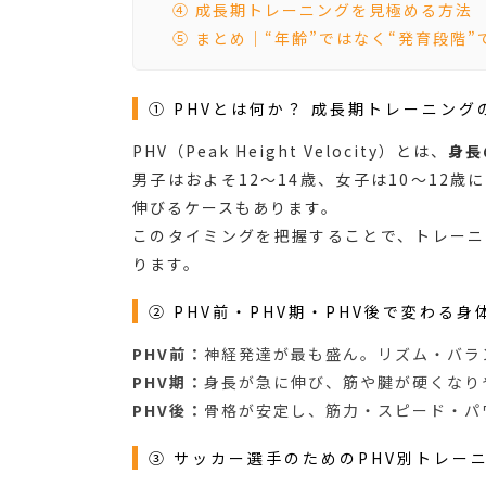
④ 成長期トレーニングを見極める方法
⑤ まとめ｜“年齢”ではなく“発育段階”
① PHVとは何か？ 成長期トレーニング
PHV（Peak Height Velocity）とは、
身長
男子はおよそ12〜14歳、女子は10〜12歳
伸びるケースもあります。
このタイミングを把握することで、トレー
ります。
② PHV前・PHV期・PHV後で変わる身
PHV前：
神経発達が最も盛ん。リズム・バラ
PHV期：
身長が急に伸び、筋や腱が硬くなり
PHV後：
骨格が安定し、筋力・スピード・パ
③ サッカー選手のためのPHV別トレー