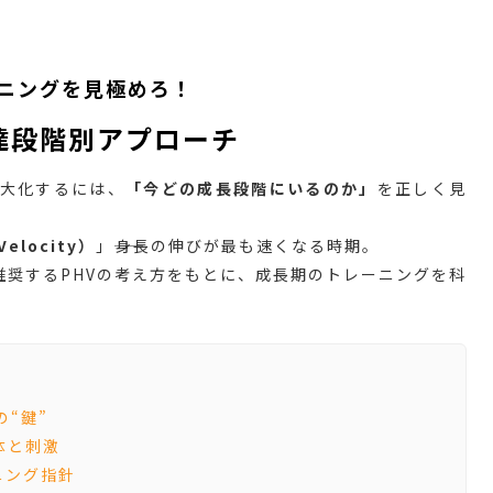
ーニングを見極めろ！
達段階別アプローチ
大化するには、
「今どの成長段階にいるのか」
を正しく見
Velocity）
」――身長の伸びが最も速くなる時期。
推奨するPHVの考え方をもとに、成長期のトレーニングを科
の“鍵”
体と刺激
ニング指針