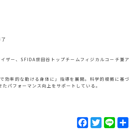
修了
イザー、SFIDA世田谷トップチームフィジカルコーチ兼ア
ルで効率的な動ける身体に」指導を展開。科学的根拠に基づ
せたパフォーマンス向上をサポートしている。
F
T
L
共
a
w
i
有