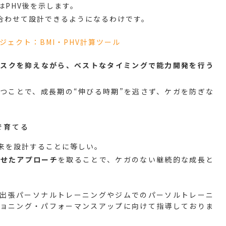
はPHV後を示します。
合わせて設計できるようになるわけです。
ェクト：BMI・PHV計算ツール
リスクを抑えながら、ベストなタイミングで能力開発を行う
つことで、成長期の“伸びる時期”を逃さず、ケガを防ぎな
で育てる
未来を設計することに等しい。
わせたアプローチ
を取ることで、ケガのない継続的な成長と
どでの出張パーソナルトレーニングやジムでのパーソルトレーニ
ショニング・パフォーマンスアップに向けて指導しておりま