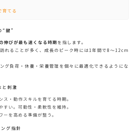
で育てる
の“鍵”
の伸びが最も速くなる時期
を指します。
に訪れることが多く、成長のピーク時には1年間で8〜12cm
ニング負荷・休養・栄養管理を個々に最適化できるようにな
体と刺激
ンス・動作スキルを育てる時期。
やすい。可動性・柔軟性を維持。
ワーを高める準備が整う。
ニング指針