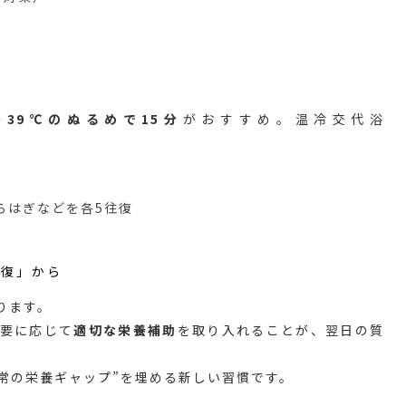
〜39℃のぬるめで15分
がおすすめ。温冷交代浴
らはぎなどを各5往復
し
回復」から
ります。
要に応じて
適切な栄養補助
を取り入れることが、翌日の質
長期の“日常の栄養ギャップ”を埋める新しい習慣です。