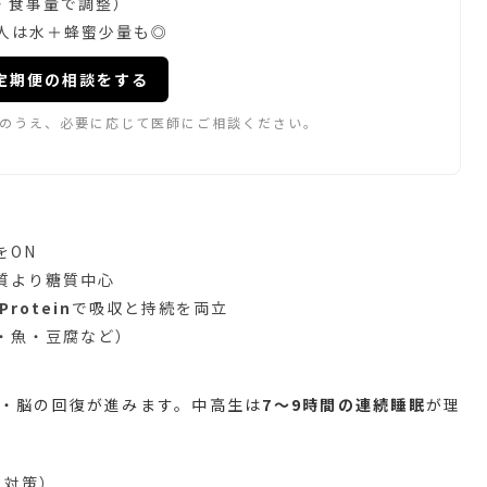
・食事量で調整）
人は水＋蜂蜜少量も◎
定期便の相談をする
のうえ、必要に応じて医師にご相談ください。
をON
質より糖質中心
Protein
で吸収と持続を両立
・魚・豆腐など）
・脳の回復が進みます。中高生は
7〜9時間の連続睡眠
が理
ト対策）