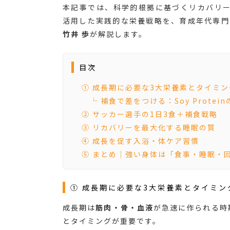
本記事では、科学的根拠に基づくリカバリ
活用した実践的な栄養戦略を、育成年代専門の
竹井 歩
が解説します。
目次
① 成長期に必要な3大栄養素とタイミン
└ 補食で差をつける：Soy Protei
② サッカー選手の1日3食＋補食戦略
③ リカバリーを最大化する睡眠の質
④ 成長を促す入浴・体ケア習慣
⑤ まとめ｜強い身体は「食事・睡眠・
① 成長期に必要な3大栄養素とタイミン
成長期は
筋肉・骨・血液
が急速に作られる時
とタイミングが重要です。