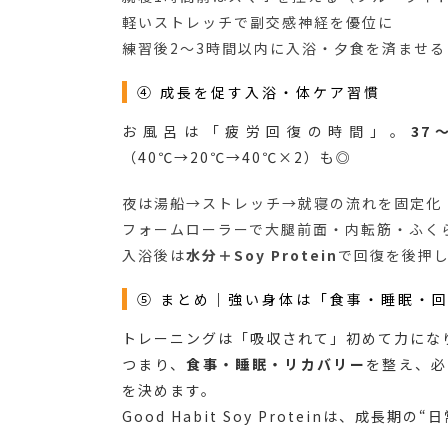
軽いストレッチで副交感神経を優位に
練習後2〜3時間以内に入浴・夕食を済ませる
④ 成長を促す入浴・体ケア習慣
お風呂は「疲労回復の時間」。
37
（40℃→20℃→40℃×2）も◎
夜は湯船→ストレッチ→就寝の流れを固定化
フォームローラーで大腿前面・内転筋・ふく
入浴後は
水分＋Soy Protein
で回復を後押
⑤ まとめ｜強い身体は「食事・睡眠・
トレーニングは「吸収されて」初めて力にな
つまり、
食事・睡眠・リカバリー
を整え、必
を決めます。
Good Habit Soy Proteinは、成