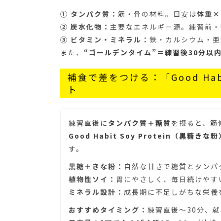
① タンパク質：
筋・骨の材料。目安は
体重×1
② 炭水化物：
主要なエネルギー源。練習前・
③ ビタミン・ミネラル：
鉄・カルシウム・亜
また、
“ゴールデンタイム”＝練習後30分以
補食で差をつける：「Good Hab
ト
練習直後に
タンパク質＋糖質
を摂ると、筋
Good Habit Soy Protein（黒糖きな
す。
黒糖＋きな粉：
自然な甘さで糖質とタンパ
植物性ソイ：
胃にやさしく、毎日続けやす
ミネラル設計：
成長期に不足しがちな栄養
おすすめタイミング：
練習直後〜30分、就