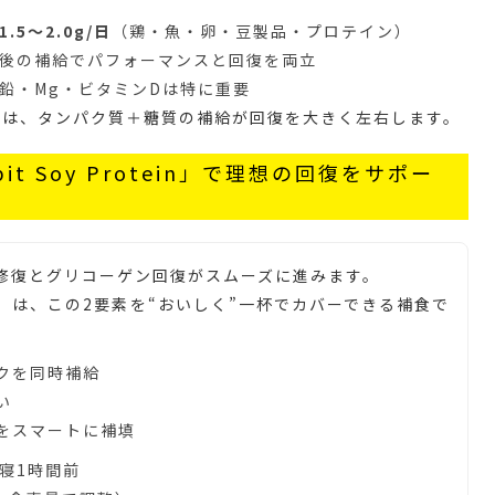
.5〜2.0g/日
（鶏・魚・卵・豆製品・プロテイン）
後の補給でパフォーマンスと回復を両立
鉛・Mg・ビタミンDは特に重要
内
は、タンパク質＋糖質の補給が回復を大きく左右します。
it Soy Protein」で理想の回復をサポー
修復とグリコーゲン回復がスムーズに進みます。
粉）
は、この2要素を“おいしく”一杯でカバーできる補食で
クを同時補給
い
をスマートに補填
寝1時間前