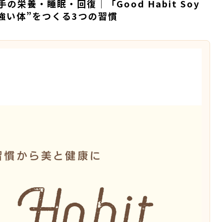
栄養・睡眠・回復｜「Good Habit Soy
で“強い体”をつくる3つの習慣