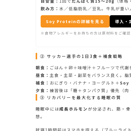
目安量：
1回で
たんぱく質15〜20g
（体格
飲み方：
水／低脂肪乳／豆乳。牛乳が重い
Soy Proteinの詳細を見る
導入・
※食物アレルギーをお持ちの方は原材料をご確認
② サッカー選手の1日3食＋補食戦略
朝食：
ごはん＋卵＋味噌汁＋フルーツで代謝
昼食：
主食・主菜・副菜をバランス良く。脂
補食：
おにぎり・バナナ・ヨーグルト＋
Soy 
夕食：
練習後は「糖＋タンパク質」優先（肉
③ リカバリーを最大化する睡眠の質
睡眠中には
成長ホルモン
が分泌され、筋・骨
想。
就寝1時間前はスマホを控える（ブルーライ